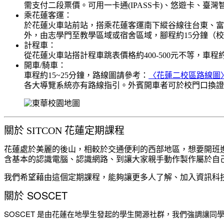
需支付二段票價。可用一卡通(IPASS卡)、悠遊卡、臺
乘花蓮客運：
於花蓮火車站前站，搭乘花蓮客運南下縱谷線往台東、富
外，由志學門至教學區域或宿舍區域，腳程約15分鐘（
計程車：
從花蓮火車站搭計程車跳表價格約400-500元不等，車程
開車/騎車：
車程約15~25分鐘，路線圖請參考：
〈花蓮二校區路線圖
各大導覽系統亦有路線指引。外賓開車者可於校門口換證
關於 SITCON 花蓮定期課程
花蓮處於美麗的後山，相較於交通便利的西部地區，想要開班進
含基本的認識電腦、認識網路、到讓大家親手動作製作屬於自
我們希望藉由這個定期課程，能夠讓更多人了解、加入資訊科技
關於 SOSCET
SOSCET 是由花蓮在地學生發起的學生開源社群，我們強調讓