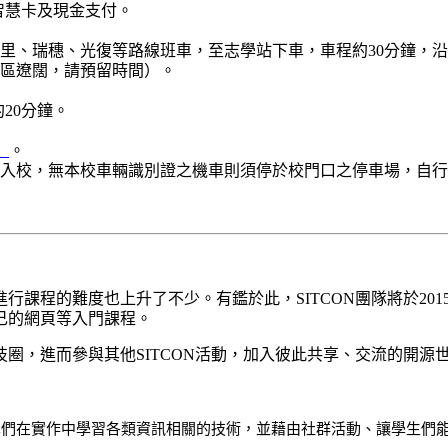
灣智慧卡及現金支付。
里、瑞穗、光復等路線班車，至志學站下車，車程約30分鐘，沿
校區遼闊，請預留時間）。
約20分鐘。
〉
。
入校，無本校車輛識別證之機車則須停於校門口之停車場，自行
行課程的難度也上升了不少。有鑑於此，SITCON團隊將於20
己的網頁等入門課程。
圈，進而參與其他SITCON活動，加入彼此共享、交流的開源
同學們在實作中學習各類資訊相關的技術，並藉由社群活動、讓學生們