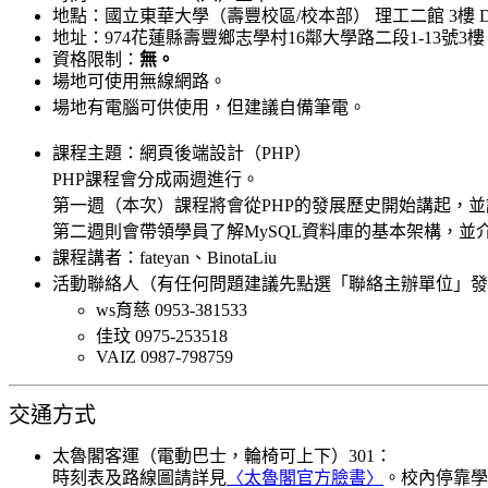
地點：
國立東華大學（壽豐校區/校本部） 理工二館 3樓 D3
地址：
974花蓮縣壽豐鄉志學村16鄰大學路二段1-13號3樓 
資格限制：
無。
場地可使用無線網路。
場地有電腦可供使用，但建議自備筆電。
課程主題：網頁後端設計（PHP）
PHP課程會分成兩週進行。
第一週（本次）課程將會從PHP的發展歷史開始講起，並
第二週則會帶領學員了解MySQL資料庫的基本架構，並
課程講者：fateyan、BinotaLiu
活動聯絡人（有任何問題建議先點選「聯絡主辦單位」發
ws育慈 0953-381533
佳玟 0975-253518
VAIZ 0987-798759
交通方式
太魯閣客運（電動巴士，輪椅可上下）301：
時刻表及路線圖請詳見
〈太魯閣官方臉書〉
。校內停靠學