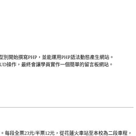
別開始撰寫PHP，並能運用PHP語法動態產生網站。
CRUD操作，最終會讓學員實作一個簡單的留言板網站。
每段全票23元/半票12元，從花蓮火車站至本校為二段車程，