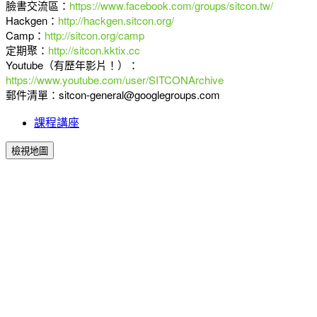
臉書交流區：
https://www.facebook.com/groups/sitcon.tw/
Hackgen：
http://hackgen.sitcon.org/
Camp：
http://sitcon.org/camp
定期聚：
http://sitcon.kktix.cc
Youtube（有歷年影片！）：
https://www.youtube.com/user/SITCONArchive
郵件清單：sitcon-general@googlegroups.com
課程講座
檢視地圖