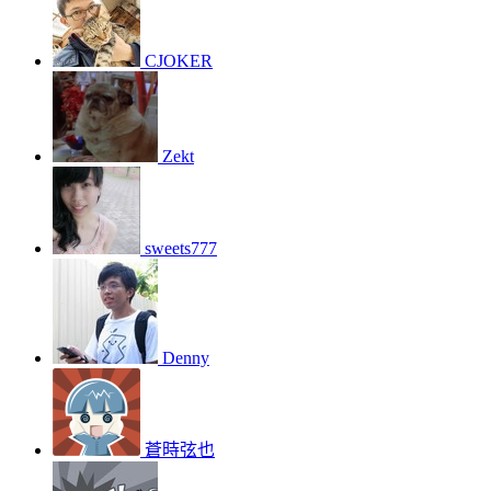
CJOKER
Zekt
sweets777
Denny
蒼時弦也