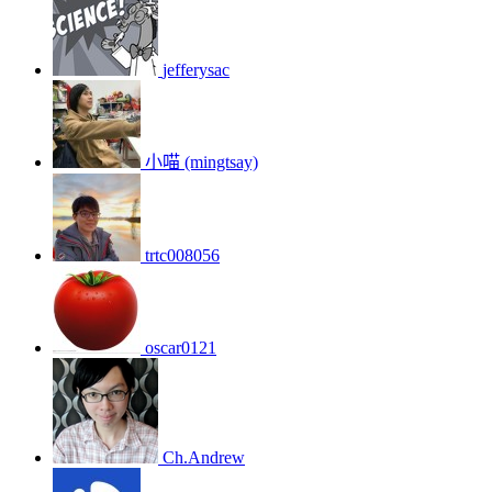
jefferysac
小喵 (mingtsay)
trtc008056
oscar0121
Ch.Andrew