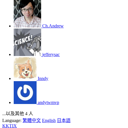
Ch.Andrew
jefferysac
Inndy
andytwmvp
...以及其他 4 人
Language:
繁體中文
English
日本語
KKTIX