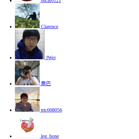
oscar0121
Clarence
JWei
喬巴
trtc008056
leg_bone