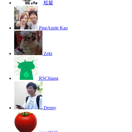
松鼠
PineApple Kao
Zekt
RSChiang
Denny