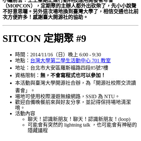
小編前言：上上星期正逢行動科技應用開發者年會
（MOPCON），定期聚的主辦人都外出砍柴了，先小小說聲
不好意思囉。另外這次場地換到臺灣大學了，相信交通也比前
次方便許多！
感謝臺大開源社的協助。
SITCON 定期聚 #9
時間：2014/11/16（日）晚上 6:00 - 9:30
地點：
台灣大學第二學生活動中心 701 教室
地址：
台北市大安區羅斯福路四段85號7樓
資格限制：
無，不會寫程式也可以參加！
本活動與臺灣大學開源社合辦，為「開源社校際交流讀
書會」。
場地可使用校際漫遊無線網路，SSID 為 NTU。
歡迎自備晚餐前來與好友分享，並記得保持場地清潔
唷。
活動內容
​聊天！認識新朋友！聊天！認識新朋友！(loop)
可能會有突然的 lightning talk ，也可能會有神秘的
隱藏議程