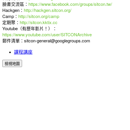
臉書交流區：
https://www.facebook.com/groups/sitcon.tw/
Hackgen：
http://hackgen.sitcon.org/
Camp：
http://sitcon.org/camp
定期聚：
http://sitcon.kktix.cc
Youtube（有歷年影片！）：
https://www.youtube.com/user/SITCONArchive
郵件清單：sitcon-general@googlegroups.com
課程講座
檢視地圖