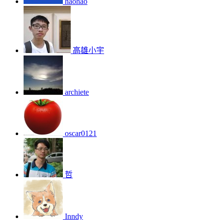
haohao
高雄小宇
archiete
oscar0121
哲
Inndy