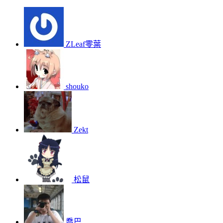
ZLeaf零葉
shouko
Zekt
松鼠
喬巴