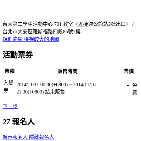
台大第二學生活動中心 701 教室（近捷運公館站2號出口） /
台北市大安區羅斯福路四段85號7樓
規劃路線
檢視較大的地圖
活動票券
票種
販售時間
售價
入場
2014/11/11 00:00(+0800)
~
2014/11/16
免
券
21:30(+0800)
結束販售
費
下一步
27
報名人
顯示報名人
隱藏報名人