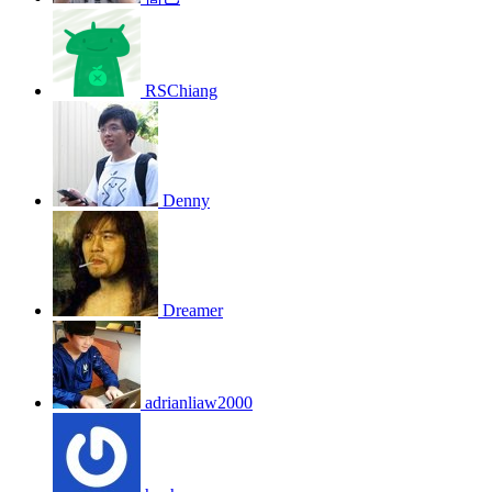
RSChiang
Denny
Dreamer
adrianliaw2000