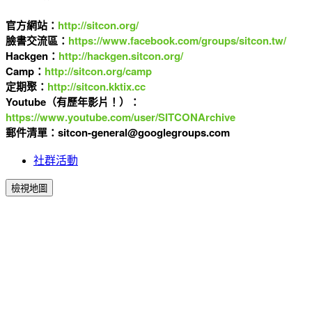
官方網站：
http://sitcon.org/
臉書交流區：
https://www.facebook.com/groups/sitcon.tw/
Hackgen：
http://hackgen.sitcon.org/
Camp：
http://sitcon.org/camp
定期聚：
http://sitcon.kktix.cc
Youtube（有歷年影片！）：
https://www.youtube.com/user/SITCONArchive
郵件清單：sitcon-general@googlegroups.com
社群活動
檢視地圖