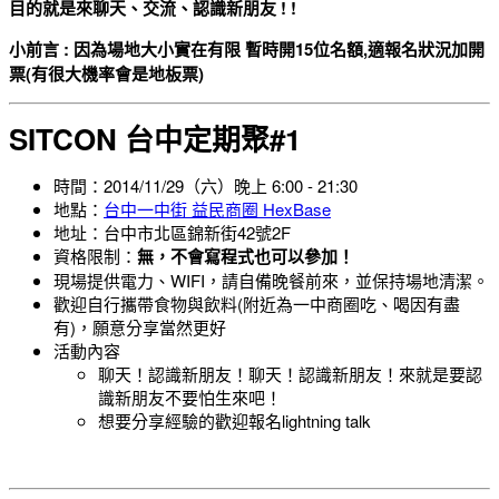
目的就是來聊天、交流、認識新朋友 ! !
小前言 :
因為場地大小實在有限 暫時開15位名額,適報名狀況加開
票(有很大機率會是地板票)
SITCON 台中定期聚#1
時間：2014/11/29（六）晚上 6:00 - 21:30
地點：
台中一中街 益民商圈 HexBase
地址：
台中市北區錦新街42號2F
資格限制：
無，不會寫程式也可以參加！
現場提供電力、WIFI，請自備晚餐前來，並保持場地清潔。
歡迎自行攜帶食物與飲料(附近為一中商圈吃、喝因有盡
有)，願意分享當然更好
活動內容
​聊天！認識新朋友！聊天！認識新朋友！來就是要認
識新朋友不要怕生來吧！
想要分享經驗的歡迎報名lightning talk