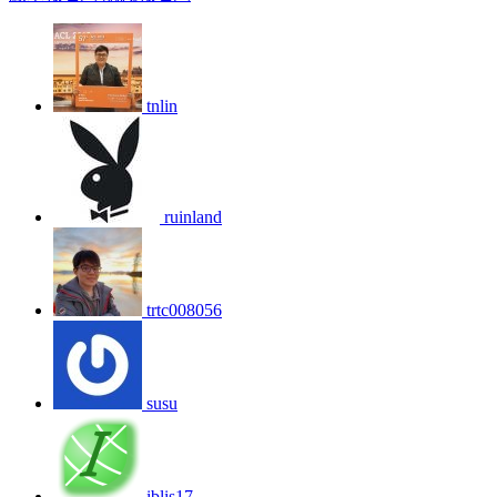
tnlin
ruinland
trtc008056
susu
iblis17