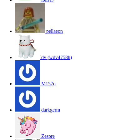
pellaeon
dv (wdv4758h)
M157q
darkgerm
Zespre