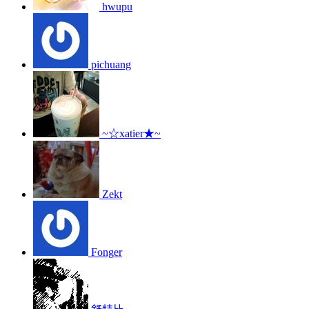
hwupu
pichuang
~☆xatier★~
Zekt
Fonger