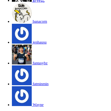
舒特比
banacorn
jenhausu
fantasybz
fatminmin
Wayne