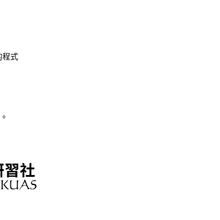
謹的程式
。
。