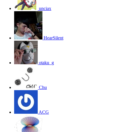
unciax
HearSilent
otaku_g
Chu
ACG