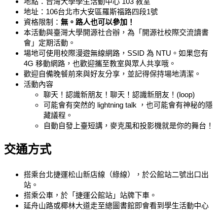
地點：台灣大學學生活動中心 103 教室
地址：106台北市大安區羅斯福路四段1號
資格限制：
無。路人也可以參加！
本活動與臺灣大學開源社合辦，為「開源社校際交流讀書
會」定期活動。
場地可使用校際漫遊無線網路，SSID 為 NTU。如果您有
4G 移動網路，也歡迎攜至教室與眾人共享哦。
歡迎自備晚餐前來與好友分享，並記得保持場地清潔。
活動內容
​聊天！認識新朋友！聊天！認識新朋友！(loop)
可能會有突然的 lightning talk ，也可能會有神秘的隱
藏議程。
自動自發上臺短講，麥克風和投影機就是你的舞台！
交通方式
搭乘台北捷運松山新店線（綠線），於公館站二號出口出
站。
搭乘公車，於「捷運公館站」站牌下車。
延舟山路或椰林大道走至總圖書館即會看到學生活動中心