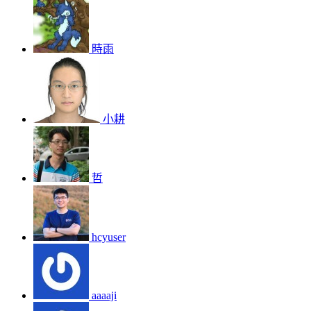
時雨
小耕
哲
hcyuser
aaaaji