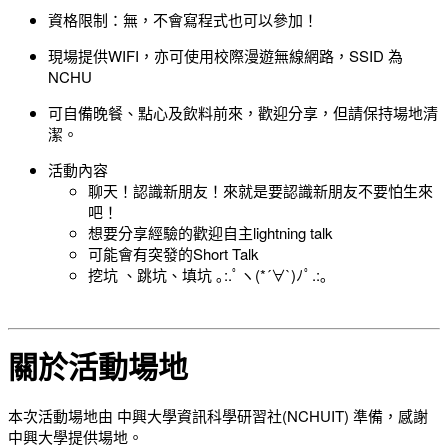
資格限制：無，不會寫程式也可以參加！
現場提供WIFI，亦可使用校際漫遊無線網路，SSID 為
NCHU
可自備晚餐、點心及飲料前來，歡迎分享，但請保持場地清
潔。
活動內容
聊天！認識新朋友！來就是要認識新朋友不要怕生來
吧！
想要分享經驗的歡迎自主lightning talk
可能會有突發的Short Talk
挖坑 、跳坑、填坑 ｡:.ﾟヽ(*´∀`)ﾉﾟ.:｡
關於活動場地
本次活動場地由 中興大學資訊科學研習社(NCHUIT) 準備，感謝
中興大學提供場地。