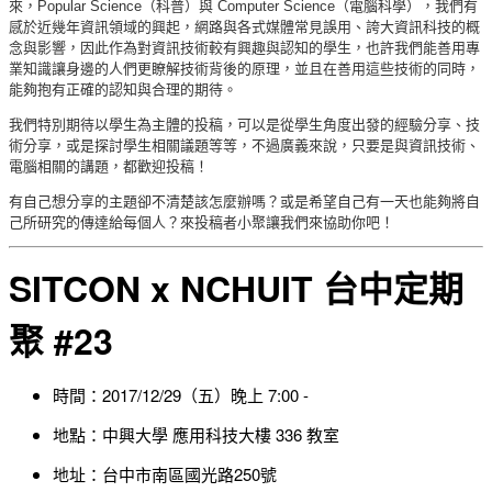
來，Popular Science（科普）與 Computer Science（電腦科學），我們有
感於近幾年資訊領域的興起，網路與各式媒體常見誤用、誇大資訊科技的概
念與影響，因此作為對資訊技術較有興趣與認知的學生，也許我們能善用專
業知識讓身邊的人們更瞭解技術背後的原理，並且在善用這些技術的同時，
能夠抱有正確的認知與合理的期待。
我們特別期待以學生為主體的投稿，可以是從學生角度出發的經驗分享、技
術分享，或是探討學生相關議題等等，不過廣義來說，只要是與資訊技術、
電腦相關的講題，都歡迎投稿！
有自己想分享的主題卻不清楚該怎麼辦嗎？或是希望自己有一天也能夠將自
己所研究的傳達給每個人？來投稿者小聚讓我們來協助你吧！
SITCON x NCHUIT 台中定期
聚 #23
時間：2017/12/29（五）晚上 7:00 -
地點：中興大學 應用科技大樓 336 教室
地址：台中市南區國光路250號