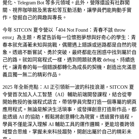
覺化、Telegram Bot 等多元領域。此外，營隊還設有社群闖
關、視界咖啡館及黑客松等互動活動，讓學員們能夠動手實
作，發掘自己的興趣與專長。
今年 SITCON 夏令營以「404 Not Found：青春不該 throw
error」為主題，希望告訴每一位懷抱夢想與好奇心的學生：青
春本就充滿著未知與挑戰，偶爾遇上錯誤或迷路都是自然的現
象。透過不斷嘗試、勇於突破，最終都能在困惑中找到屬於自
己的路。就如同寫程式一樣，遇到問題就勇敢 debug、持續迭
代，讓青春的每一個錯誤都轉化為成長的契機，創造出充滿意
義且獨一無二的精彩作品。
2025 年全新亮點：AI 正引領新一波的科技浪潮，SITCON 夏
令營首次加入人工智慧（AI）輔助前端開發課程，結合從零
開始教授的後端程式語言，帶領學員完整打造一個專屬的網頁
應用程式。無論是解決生活瑣事，或發揮創意打造新作品，都
能透過 AI 的協助，輕鬆將創意轉化為現實。透過實作過程，
學員不僅能深入理解 AI 輔助工具的運作邏輯，更能培養跨領
域整合思維，掌握未來科技趨勢，開創出屬於自己的精彩未