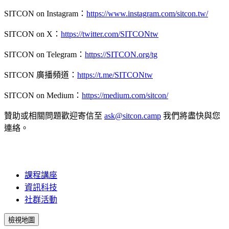
SITCON on Instagram：
https://www.instagram.com/sitcon.tw/
SITCON on X：
https://twitter.com/SITCONtw
SITCON on Telegram：
https://SITCON.org/tg
SITCON 廣播頻道：
https://t.me/SITCONtw
SITCON on Medium：
https://medium.com/sitcon/
贊助或相關問題歡迎寄信至
ask@sitcon.camp
我們將盡快與您
連絡。
課程講座
資訊科技
社群活動
檢視地圖