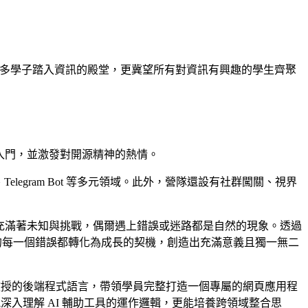
引領更多學子踏入資訊的殿堂，更冀望所有對資訊有興趣的學生齊聚
鬆入門，並激發對開源精神的熱情。
、Telegram Bot 等多元領域。此外，營隊還設有社群闖關、視界
生：青春本就充滿著未知與挑戰，偶爾遇上錯誤或迷路都是自然的現象。透過
春的每一個錯誤都轉化為成長的契機，創造出充滿意義且獨一無二
開始教授的後端程式語言，帶領學員完整打造一個專屬的網頁應用程
深入理解 AI 輔助工具的運作邏輯，更能培養跨領域整合思