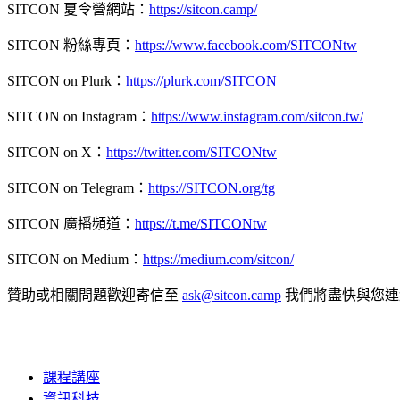
SITCON 夏令營網站：
https://sitcon.camp/
SITCON 粉絲專頁：
https://www.facebook.com/SITCONtw
SITCON on Plurk：
https://plurk.com/SITCON
SITCON on Instagram：
https://www.instagram.com/sitcon.tw/
SITCON on X：
https://twitter.com/SITCONtw
SITCON on Telegram：
https://SITCON.org/tg
SITCON 廣播頻道：
https://t.me/SITCONtw
SITCON on Medium：
https://medium.com/sitcon/
贊助或相關問題歡迎寄信至
ask@sitcon.camp
我們將盡快與您連
課程講座
資訊科技