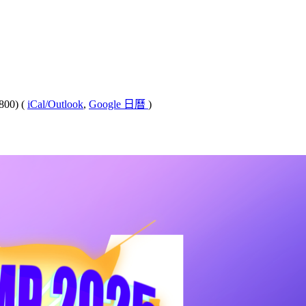
800)
(
iCal/Outlook
,
Google 日曆
)