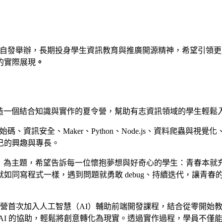
本、由學生自發舉辦，長期投身學生資訊教育與推廣開源精神，希望
的實際展現
。
定打造一個結合知識與實作的夏令營，幫助有志資訊領域的學生輕
碼、資訊安全、Maker、Python、Node.js、資料爬蟲與視覺化
己的興趣與專長。
 throw error」為主題，希望告訴每一位懷抱夢想與好奇心的學
如同寫程式一樣，遇到問題就勇敢 debug、持續迭代，讓青
ON 夏令營首次加入人工智慧（AI）輔助前端開發課程，結合從零
I 的協助，輕鬆將創意轉化為現實。透過實作過程，學員不僅能