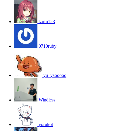
tzufu123
0710ruby
yu_yaooooo
Windless
yorukot