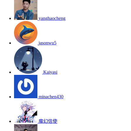
yanghaocheng
jasonwu5
Kaiyasi
minachen430
魔幻信使