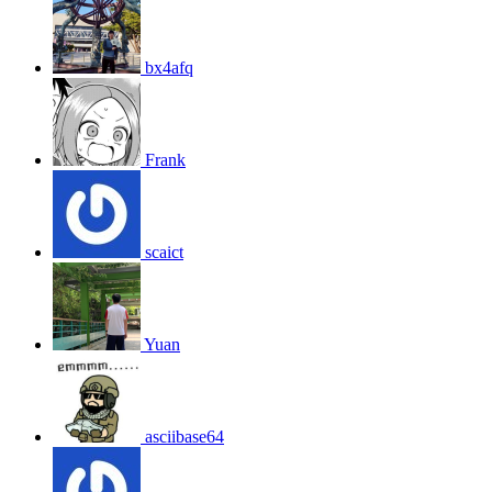
bx4afq
Frank
scaict
Yuan
asciibase64