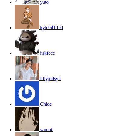
yuto
kyle941010
itskfccc
fdfyjndsyh
Chloe
wuuntt