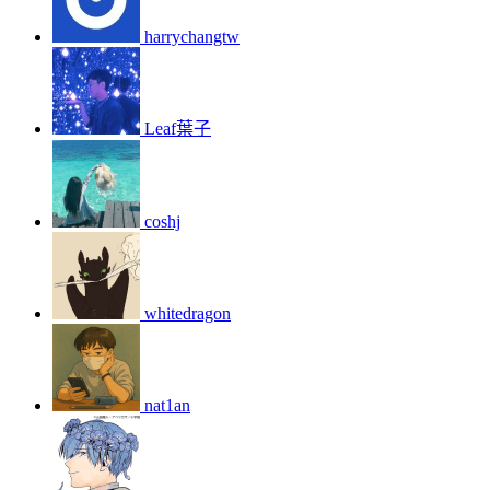
harrychangtw
Leaf葉子
coshj
whitedragon
nat1an