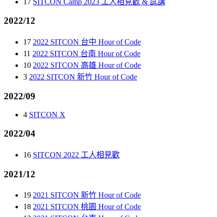
17
SITCON Camp 2023 工人相見歡 & 試講
2022/12
17
2022 SITCON 台中 Hour of Code
11
2022 SITCON 台南 Hour of Code
10
2022 SITCON 高雄 Hour of Code
3
2022 SITCON 新竹 Hour of Code
2022/09
4
SITCON X
2022/04
16
SITCON 2022 工人相見歡
2021/12
19
2021 SITCON 新竹 Hour of Code
18
2021 SITCON 桃園 Hour of Code