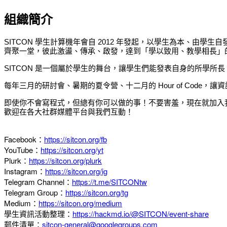
組織簡介
SITCON 學生計算機年會自 2012 年發起，以學生為本、
齊聚一堂，彼此激盪、傳承、啟發，達到「學以致用、教學相長」
SITCON 是一個屬於學生的舞台，讓學生們能發表自身的所學所
每年三月的研討會、暑期的夏令營、十二月的 Hour of Cod
即使你不會寫程式，但總有你可以做的事！不要害羞，現在就加入
歡迎在各大社群媒體平台與我們互動！
Facebook：
https://sitcon.org/fb
YouTube：
https://sitcon.org/yt
Plurk：
https://sitcon.org/plurk
Instagram：
https://sitcon.org/ig
Telegram Channel：
https://t.me/SITCONtw
Telegram Group：
https://sitcon.org/tg
Medium：
https://sitcon.org/medium
學生資訊活動整理：
https://hackmd.io/@SITCON/event-share
郵件清單：
sitcon-general@googlegroups.com